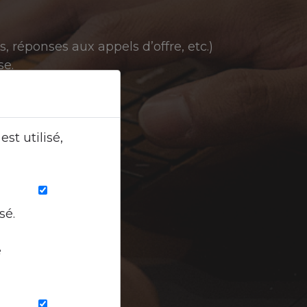
, réponses aux appels d’offre, etc.)
se.
st utilisé,
sé.
e