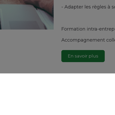
- Adapter les règles à 
Formation intra-entrepr
Accompagnement collect
En savoir plus