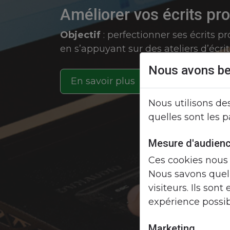
Améliorer vos écrits pr
Objectif
: perfectionner ses écrits p
en s’appuyant sur des ateliers d’écrit
Nous avons be
En savoir plus
Nous utilisons de
quelles sont les 
Mesure d'audien
Ces cookies nous 
Nous savons quell
visiteurs. Ils sont
expérience possib
Marketing