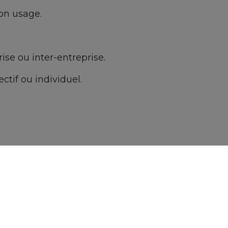
son usage.
ise ou inter-entreprise.
if ou individuel.